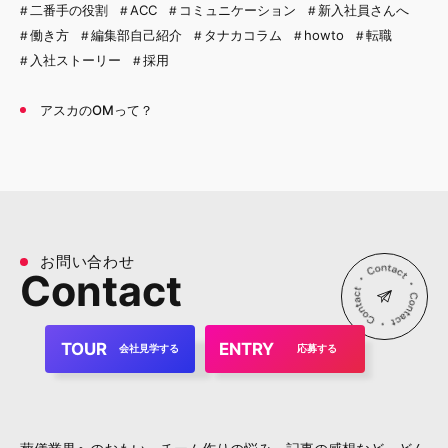
二番手の役割
ACC
コミュニケーション
新入社員さんへ
働き方
編集部自己紹介
タナカコラム
howto
転職
入社ストーリー
採用
アスカのOMって？
お
問
い
合
わ
せ
C
o
n
t
a
c
t
TOUR
ENTRY
会社見学する
応募する