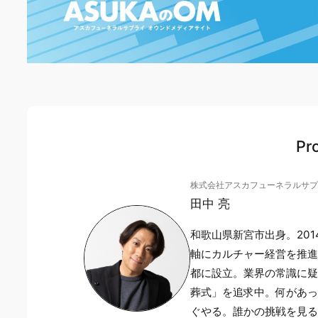
Pro
株式会社アスカフューネラルサ
田中 亮
和歌山県新宮市出身。20
軸にカルチャー経営を推進。2
都に設立。業界の常識に
葬式」を追求中。何があ
ぐやる。誰かの挑戦を見