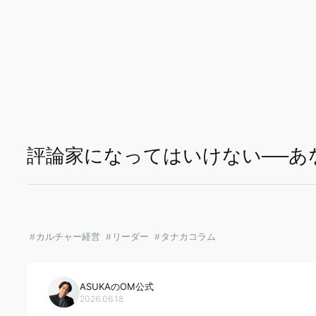
本文までスキップする
評論家になってはいけない──あ
カルチャー経営
リーダー
タナカコラム
ASUKAのOM公式
2026.06.18