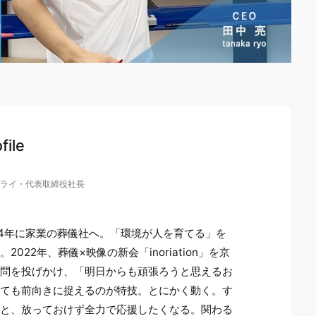
file
プライ・代表取締役社長
14年に家業の葬儀社へ。「環境が人を育てる」を
022年、葬儀×映像の新会「inoriation」を京
疑問を投げかけ、「明日からも頑張ろうと思えるお
っても前向きに捉えるのが特技。とにかく動く。す
ると、放っておけず全力で応援したくなる。関わる