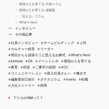
環境が人を育てる-代表コラム
環境が人を育てる-連載版
「伝える」コラム
What's Next
インタビュー
その他記事
社員インタビュー
チームビルディング
上司
カルチャー経営
リーダー
明日からも頑張ろうと思えるお葬式
What's Next
kintone
DX
イベントレポ
環境が人を育てる
教育
対談
二番手の役割
ACC
コミュニケーション
新入社員さんへ
働き方
編集部自己紹介
タナカコラム
howto
転職
入社ストーリー
採用
アスカのOMって？