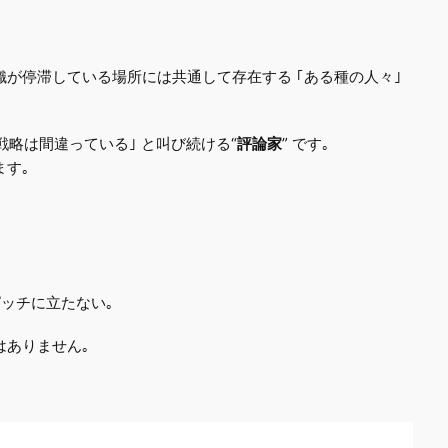
織が停滞している場所には共通して存在する ｢ある種の人々｣
戦略は間違っている｣ と叫び続ける“
評論家
” です｡
ます｡
ピッチに立たない｡
はありません｡
。