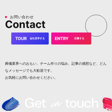
お
問
い
合
わ
せ
C
o
n
t
a
c
t
TOUR
ENTRY
会社見学する
応募する
葬儀業界へのおもい、チーム作りの悩み、
記事の感想など、どん
なメッセージでも大歓迎です。
お気軽にお問い合わせください。