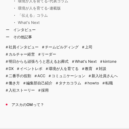
環境が人を育てる-代表コラム
環境が人を育てる-連載版
「伝える」コラム
What's Next
インタビュー
その他記事
社員インタビュー
チームビルディング
上司
カルチャー経営
リーダー
明日からも頑張ろうと思えるお葬式
What's Next
kintone
DX
イベントレポ
環境が人を育てる
教育
対談
二番手の役割
ACC
コミュニケーション
新入社員さんへ
働き方
編集部自己紹介
タナカコラム
howto
転職
入社ストーリー
採用
アスカのOMって？