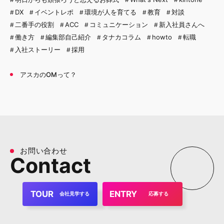
DX
イベントレポ
環境が人を育てる
教育
対談
二番手の役割
ACC
コミュニケーション
新入社員さんへ
働き方
編集部自己紹介
タナカコラム
howto
転職
入社ストーリー
採用
アスカのOMって？
お
問
い
合
わ
せ
C
o
n
t
a
c
t
TOUR
ENTRY
会社見学する
応募する