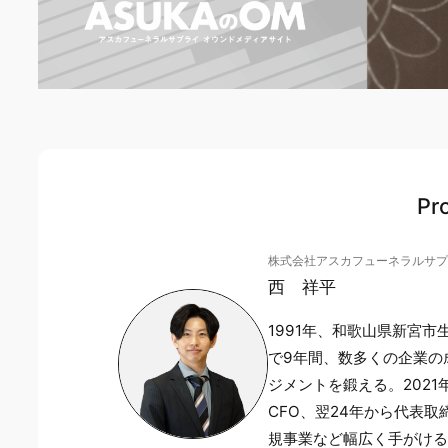
Pro
株式会社アスカフューネラルサプ
西 祥平
1991年、和歌山県新宮
で9年間、数多くの企業の
ジメントを鍛える。202
CFO、翌24年から代表
規事業など幅広く手がける