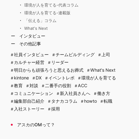
環境が人を育てる-代表コラム
環境が人を育てる-連載版
「伝える」コラム
What's Next
インタビュー
その他記事
社員インタビュー
チームビルディング
上司
カルチャー経営
リーダー
明日からも頑張ろうと思えるお葬式
What's Next
kintone
DX
イベントレポ
環境が人を育てる
教育
対談
二番手の役割
ACC
コミュニケーション
新入社員さんへ
働き方
編集部自己紹介
タナカコラム
howto
転職
入社ストーリー
採用
アスカのOMって？