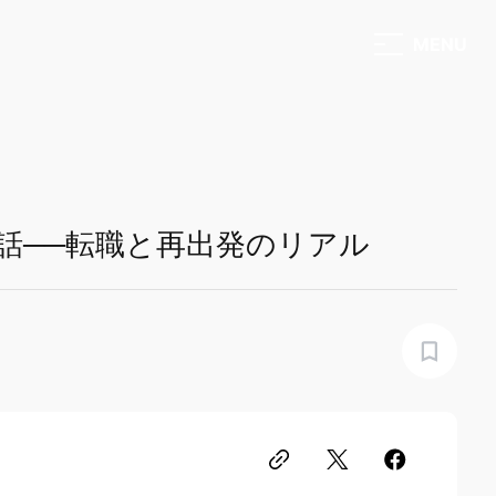
メニュ
話──転職と再出発のリアル