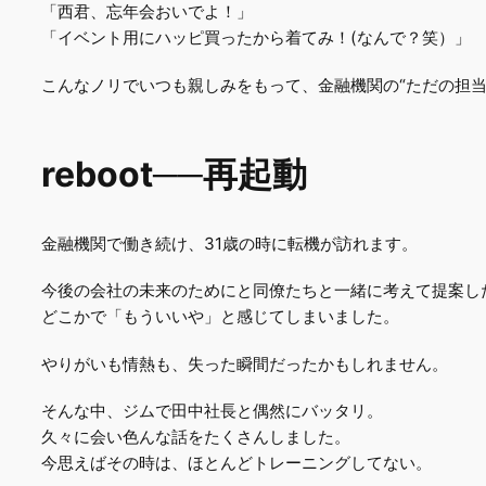
「西君、忘年会おいでよ！」
「イベント用にハッピ買ったから着てみ！(なんで？笑）」
こんなノリでいつも親しみをもって、金融機関の“ただの担
reboot
──
再起動
金融機関で働き続け、31歳の時に転機が訪れます。
今後の会社の未来のためにと同僚たちと一緒に考えて提案し
どこかで「もういいや」と感じてしまいました。
やりがいも情熱も、失った瞬間だったかもしれません。
そんな中、ジムで田中社⾧と偶然にバッタリ。
久々に会い色んな話をたくさんしました。
今思えばその時は、ほとんどトレーニングしてない。