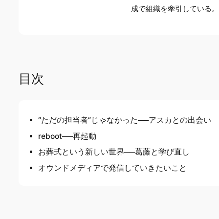
成で組織を牽引している
目次
“ただの担当者”じゃなかった──アスカとの出会い
reboot──再起動
お葬式という新しい世界──葛藤と学び直し
オウンドメディアで発信していきたいこと